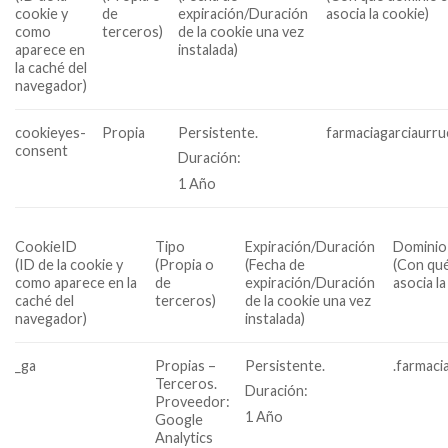
cookie y
de
expiración/Duración
asocia la cookie)
como
terceros)
de la cookie una vez
aparece en
instalada)
la caché del
navegador)
cookieyes-
Propia
Persistente.
farmaciagarciaurru
consent
Duración:
1 Año
CookieID
Tipo
Expiración/Duración
Dominio
(ID de la cookie y
(Propia o
(Fecha de
(Con qué
como aparece en la
de
expiración/Duración
asocia la
caché del
terceros)
de la cookie una vez
navegador)
instalada)
_ga
Propias –
Persistente.
.farmaci
Terceros.
Duración:
Proveedor:
1 Año
Google
Analytics