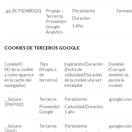
_ga_8CY5D6BDQQ
Propias –
Persistente.
.farmaci
Terceros.
Duración:
Proveedor:
1 Año
Google
Analytics
COOKIES DE TERCEROS GOOGLE
CookieID
Tipo
Expiración/Duración
Dominio
(ID de la cookie
(Propia o
(Fecha de
(Con qué
y como aparece
de
caducidad/Duración
dominio se
en la caché del
terceros)
de la cookie una vez
asocia la
navegador)
instalada)
cookie)
__Secure-
Terceros.
Persistente
.google.com
1PAPISID
Proveedor
Caducidad/Duración:
Google
1 año
__Secure-
Terceros.
Persistente
.google.com
1PSID